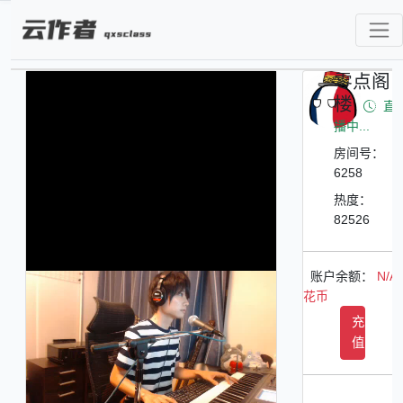
零点阁
楼
直
播中...
房间号：
6258
热度：
82526
账户余额：
N/A
花币
充
值