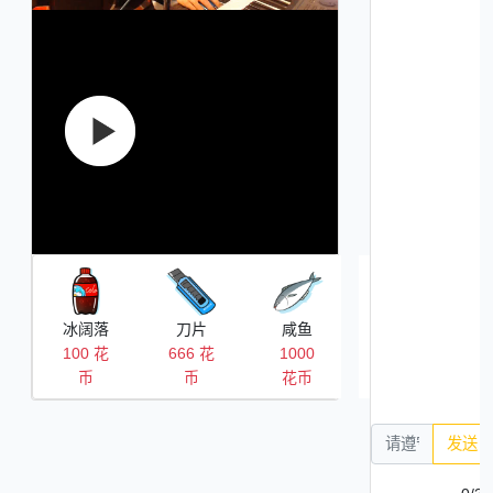
冰阔落
刀片
咸鱼
肥皂
100 花
666 花
1000
2000
币
币
花币
花币
发送