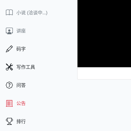
小说
(洽谈中...)
讲座
码字
写作工具
问答
公告
排行